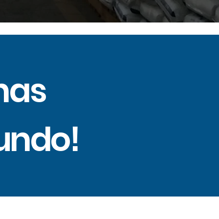
nas
mundo!