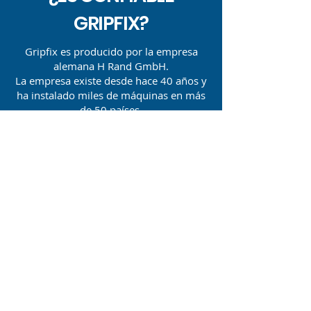
GRIPFIX?
Gripfix es producido por la empresa
alemana H Rand GmbH.
La empresa existe desde hace 40 años y
ha instalado miles de máquinas en más
de 50 países.
¿ES FÁCIL SACAR LAS
BOLSAS/CAJAS DE LA
PALETA?
Sí, es fácil de descargar. Simplemente
levante las bolsas/cajas ligeramente.
Como el gripfix es de un solo uso, si se
eleva ligeramente, la bolsa/caja quedará