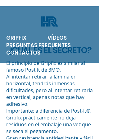
GRIPFIX
VÍDEOS
PREGUNTAS FRECUENTES
¿CUÁL ES EL SECRETO?
CONTACTOS
​​El principio de Gripfix es similar al
famoso Post It de 3M®.
Al intentar retirar la lámina en
horizontal, tendrás inmensas
dificultades, pero al intentar retirarla
en vertical, apenas notas que hay
adhesivo.
Importante: a diferencia de Post-It®,
Gripfix prácticamente no deja
residuos en el embalaje una vez que
se seca el pegamento.
Gran resistencia antideslizante y fácil